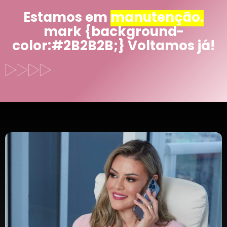
Estamos em
manutenção.
mark {background-
color:#2B2B2B;} Voltamos já!